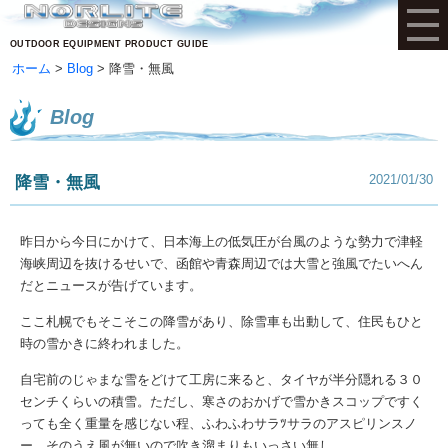
OUTDOOR EQUIPMENT PRODUCT GUIDE
ホーム
Blog
降雪・無風
Blog
2021/01/30
降雪・無風
昨日から今日にかけて、日本海上の低気圧が台風のような勢力で津軽
海峡周辺を抜けるせいで、函館や青森周辺では大雪と強風でたいへん
だとニュースが告げています。
ここ札幌でもそこそこの降雪があり、除雪車も出動して、住民もひと
時の雪かきに終われました。
自宅前のじゃまな雪をどけて工房に来ると、タイヤが半分隠れる３０
センチくらいの積雪。ただし、寒さのおかげで雪かきスコップですく
っても全く重量を感じない程、ふわふわサラﾂサラのアスピリンスノ
ー。そのうえ風が無いので吹き溜まりもいっさい無し。