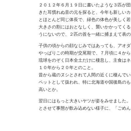
２０１２年６月１９日に書いたような３匹が団
きた耳慣れぬ音の元を探ると、今年も新しいカ
とほとんど同じ体長で、緑色の体色が美しく若
大きさの割にはおとなしく、襲いかかってくる
うにないので、２匹の首を一緒に捕まえて表の
子供の頃からの顔なじみではあっても、アオダ
やっぱりこの時期が交尾期で、７月頃に４から
琉球をのぞく日本全土だけに棲息し、主食はネ
１０年から２０年とのこと。
昔から蔵のヌシとされて人間の近くに棲んでい
ペットとして扱われ、特に北海道や国後島のも
高いとか。
翌日にはもっと大きいヤツが姿をみせました。
とさせて事態が飲み込めない様子に、「ごめん