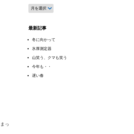
月
別
ア
ー
最新記事
カ
イ
冬に向かって
ブ
氷厚測定器
山笑う、クマも笑う
今年も・・
遅い春
暖まっ