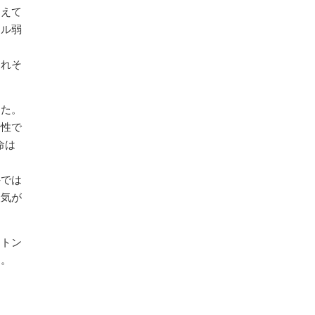
こえて
トル弱
くれそ
した。
行性で
命は
外では
人気が
ョトン
た。