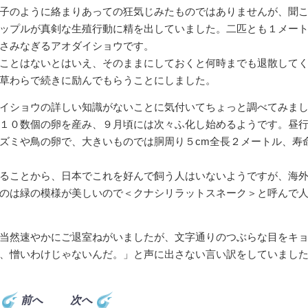
子のように絡まりあっての狂気じみたものではありませんが、聞
ップルが真剣な生殖行動に精を出していました。二匹とも１メー
さみなぎるアオダイショウです。
ことはないとはいえ、そのままにしておくと何時までも退散して
草わらで続きに励んでもらうことにしました。
イショウの詳しい知識がないことに気付いてちょっと調べてみま
１０数個の卵を産み、９月頃には次々ふ化し始めるようです。昼
ズミや鳥の卵で、大きいものでは胴周り５cm全長２メートル、寿
ることから、日本でこれを好んで飼う人はいないようですが、海
のは緑の模様が美しいので＜クナシリラットスネーク＞と呼んで
当然速やかにご退室ねがいましたが、文字通りのつぶらな目をキ
、憎いわけじゃないんだ。」と声に出さない言い訳をしていまし
前へ
次へ