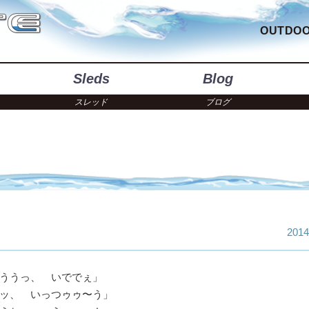
OUTDOO
Sleds
Blog
スレッド
ブログ
2014
ううっ、 いででぇ」
ッ、 いっつゥゥ〜う」