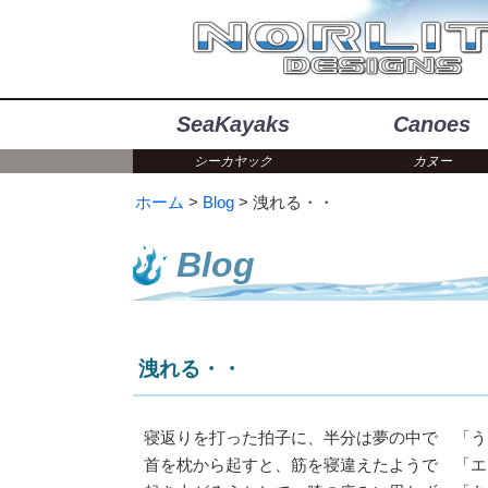
SeaKayaks
Canoes
シーカヤック
カヌー
ホーム
Blog
洩れる・・
Blog
洩れる・・
寝返りを打った拍子に、半分は夢の中で 「う
首を枕から起すと、筋を寝違えたようで 「エ