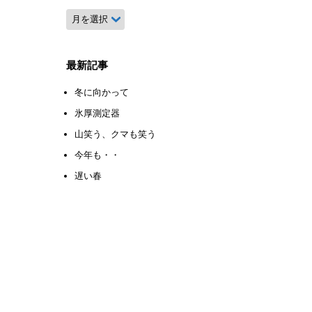
月
別
ア
ー
最新記事
カ
イ
冬に向かって
ブ
氷厚測定器
山笑う、クマも笑う
今年も・・
遅い春