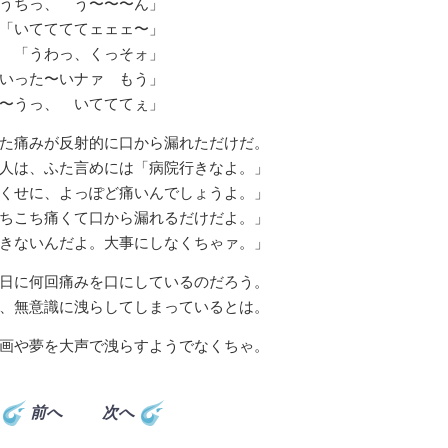
うちっ、 う〜〜〜ん」
「いててててェェェ〜」
 「うわっ、くっそォ」
いった〜いナァ もう」
〜うっ、 いてててぇ」
た痛みが反射的に口から漏れただけだ。
人は、ふた言めには「病院行きなよ。」
くせに、よっぽど痛いんでしょうよ。」
ちこち痛くて口から漏れるだけだよ。」
きないんだよ。大事にしなくちゃァ。」
日に何回痛みを口にしているのだろう。
、無意識に洩らしてしまっているとは。
画や夢を大声で洩らすようでなくちゃ。
前へ
次へ