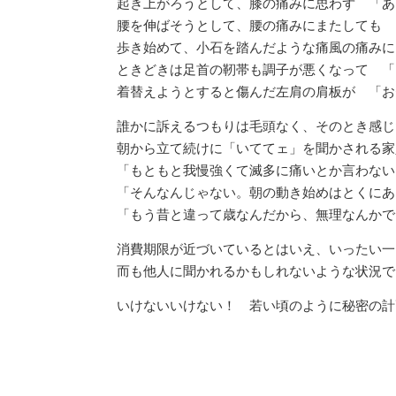
起き上がろうとして、膝の痛みに思わず 「あ
腰を伸ばそうとして、腰の痛みにまたしても 
歩き始めて、小石を踏んだような痛風の痛みに
ときどきは足首の靭帯も調子が悪くなって 「
着替えようとすると傷んだ左肩の肩板が 「お
誰かに訴えるつもりは毛頭なく、そのとき感じ
朝から立て続けに「いててェ」を聞かされる家
「もともと我慢強くて滅多に痛いとか言わない
「そんなんじゃない。朝の動き始めはとくにあ
「もう昔と違って歳なんだから、無理なんかで
消費期限が近づいているとはいえ、いったい一
而も他人に聞かれるかもしれないような状況で
いけないいけない！ 若い頃のように秘密の計