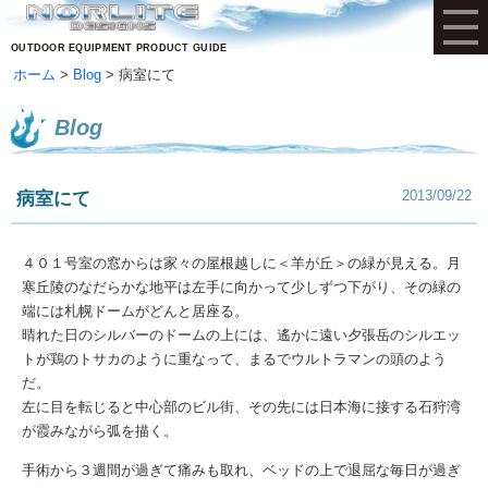
OUTDOOR EQUIPMENT PRODUCT GUIDE
ホーム
Blog
病室にて
Blog
2013/09/22
病室にて
４０１号室の窓からは家々の屋根越しに＜羊が丘＞の緑が見える。月
寒丘陵のなだらかな地平は左手に向かって少しずつ下がり、その緑の
端には札幌ドームがどんと居座る。
晴れた日のシルバーのドームの上には、遙かに遠い夕張岳のシルエッ
トが鶏のトサカのように重なって、まるでウルトラマンの頭のよう
だ。
左に目を転じると中心部のビル街、その先には日本海に接する石狩湾
が霞みながら弧を描く。
手術から３週間が過ぎて痛みも取れ、ベッドの上で退屈な毎日が過ぎ