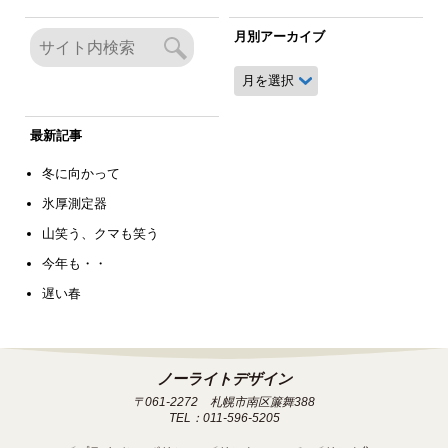
月別アーカイブ
月
別
ア
ー
最新記事
カ
イ
冬に向かって
ブ
氷厚測定器
山笑う、クマも笑う
今年も・・
遅い春
ノーライトデザイン
〒061-2272 札幌市南区簾舞388
TEL：011-596-5205