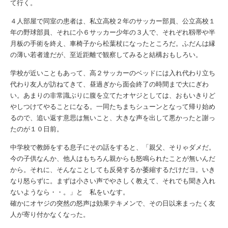
て行く。
４人部屋で同室の患者は、私立高校２年のサッカー部員、公立高校１
年の野球部員、それに小６サッカー少年の３人で、それぞれ靱帯や半
月板の手術を終え、車椅子から松葉杖になったところだ。ふだんは縁
の薄い若者達だが、至近距離で観察してみると結構おもしろい。
学校が近いこともあって、高２サッカーのベッドには入れ代わり立ち
代わり友人が訪ねてきて、昼過ぎから面会終了の時間まで大にぎわ
い。あまりの非常識ぶりに腹を立てたオヤジとしては、おもいきりど
やしつけてやることになる。一同たちまちシューンとなって帰り始め
るので、追い返す意思は無いこと、大きな声を出して悪かったと謝っ
たのが１０日前。
中学校で教師をする息子にその話をすると、「親父、そりゃダメだ。
今の子供なんか、他人はもちろん親からも怒鳴られたことが無いんだ
から。それに、そんなことしても反発するか萎縮するだけだヨ。いき
なり怒らずに。まずは小さい声でやさしく教えて、それでも聞き入れ
ないようなら・・。」と 私をいなす。
確かにオヤジの突然の怒声は効果テキメンで、その日以来まったく友
人が寄り付かなくなった。