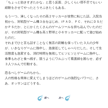
「ちょっと効きすぎたかな」と思う反面、少しくらい理不尽でもいい
経験をさせてやったとうそぶきたくもある。
もう一つ。淋しくなったその高２サッカーが攻勢に転じた話。入院当
初から、対戦型ゲーム機３台をはじめ、iＰＡＤ、ＰＣ、それにＤＳだ
かＰＳだか、とにかくたくさんのゲームツールを持ち込んでいたのだ
が、その対戦型ゲーム機を高１野球と小６サッカーに配って遊び始め
たのだ。
それまでひと言も話すことなく無言の距離を保っていた３人の少年
が、いきなりゲームに熱中し、急接近してしゃべりだした。そして生
活態度も急変する。消灯時間を無視してヒソヒソとゲームに熱中し、
食事もわざと食べ残す。競うようにワルぶって看護婦を困らせ、必ず
３人ツルんで行動する。
恐るべしゲームのちから。
人の性格を簡単に変えてしまうほどのゲームの強烈なパワーに、さ
あ、オッサンはどうする。
前へ
次へ