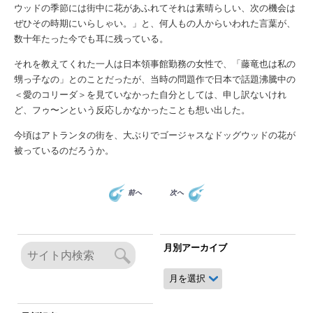
ウッドの季節には街中に花があふれてそれは素晴らしい、次の機会は
ぜひその時期にいらしゃい。」と、何人もの人からいわれた言葉が、
数十年たった今でも耳に残っている。
それを教えてくれた一人は日本領事館勤務の女性で、「藤竜也は私の
甥っ子なの」とのことだったが、当時の問題作で日本で話題沸騰中の
＜愛のコリーダ＞を見ていなかった自分としては、申し訳ないけれ
ど、フゥ〜ンという反応しかなかったことも想い出した。
今頃はアトランタの街を、大ぶりでゴージャスなドッグウッドの花が
被っているのだろうか。
前へ
次へ
月別アーカイブ
月
別
ア