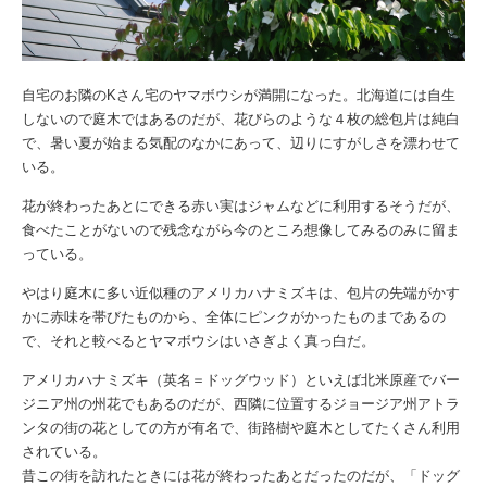
自宅のお隣のKさん宅のヤマボウシが満開になった。北海道には自生
しないので庭木ではあるのだが、花びらのような４枚の総包片は純白
で、暑い夏が始まる気配のなかにあって、辺りにすがしさを漂わせて
いる。
花が終わったあとにできる赤い実はジャムなどに利用するそうだが、
食べたことがないので残念ながら今のところ想像してみるのみに留ま
っている。
やはり庭木に多い近似種のアメリカハナミズキは、包片の先端がかす
かに赤味を帯びたものから、全体にピンクがかったものまであるの
で、それと較べるとヤマボウシはいさぎよく真っ白だ。
アメリカハナミズキ（英名＝ドッグウッド）といえば北米原産でバー
ジニア州の州花でもあるのだが、西隣に位置するジョージア州アトラ
ンタの街の花としての方が有名で、街路樹や庭木としてたくさん利用
されている。
昔この街を訪れたときには花が終わったあとだったのだが、「ドッグ