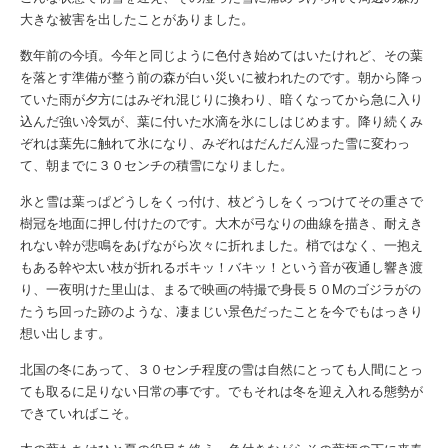
大きな被害を出したことがありました。
数年前の今頃。今年と同じように色付き始めてはいたけれど、その葉
を落とす準備が整う前の森が白い災いに被われたのです。朝から降っ
ていた雨が夕方にはみぞれ混じりに換わり、暗くなってから急に入り
込んだ強い冷気が、葉に付いた水滴を氷にしはじめます。降り続くみ
ぞれは葉先に触れて氷になり、みぞれはだんだん湿った雪に変わっ
て、朝までに３０センチの積雪になりました。
氷と雪は葉っぱどうしをくっ付け、枝どうしをくっつけてその重さで
樹冠を地面に押し付けたのです。大木が弓なりの曲線を描き、耐えき
れない幹が悲鳴をあげながら次々に折れました。梢ではなく、一抱え
もある幹や太い枝が折れるボキッ！バキッ！という音が夜通し響き渡
り、一夜明けた里山は、まるで映画の特撮で身長５０Mのゴジラがの
たうち回った跡のような、凄まじい景色だったことを今でもはっきり
想い出します。
北国の冬にあって、３０センチ程度の雪は自然にとっても人間にとっ
ても取るに足りない日常の事です。でもそれは冬を迎え入れる態勢が
できていればこそ。