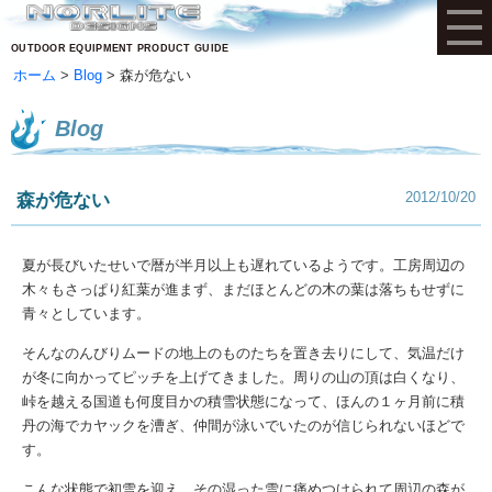
OUTDOOR EQUIPMENT PRODUCT GUIDE
ホーム
Blog
森が危ない
Blog
2012/10/20
森が危ない
夏が長びいたせいで暦が半月以上も遅れているようです。工房周辺の
木々もさっぱり紅葉が進まず、まだほとんどの木の葉は落ちもせずに
青々としています。
そんなのんびりムードの地上のものたちを置き去りにして、気温だけ
が冬に向かってピッチを上げてきました。周りの山の頂は白くなり、
峠を越える国道も何度目かの積雪状態になって、ほんの１ヶ月前に積
丹の海でカヤックを漕ぎ、仲間が泳いでいたのが信じられないほどで
す。
こんな状態で初雪を迎え、その湿った雪に痛めつけられて周辺の森が