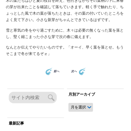
木の葉たちはひと夏の役目を終え、色付きながらその葉柄の下に来春
の芽が出来たことを確認して落ちていきます。軽く手で触れたり、ち
ょっとした風で木の葉が落ちたときは、その葉の付いていたところを
よく見て下さい。小さな新芽がちゃんとできているはずです。
雪と寒気の冬をやり過ごすために、木々は必要の無くなった葉を落と
し、堅く縮こまった小さな芽で次の春に備えます。
なんとか伝えてやりたいものです。「オーイ、早く葉を落とせ。もう
そこまで冬が来てるぞォ」
前へ
次へ
月別アーカイブ
月
別
ア
ー
最新記事
カ