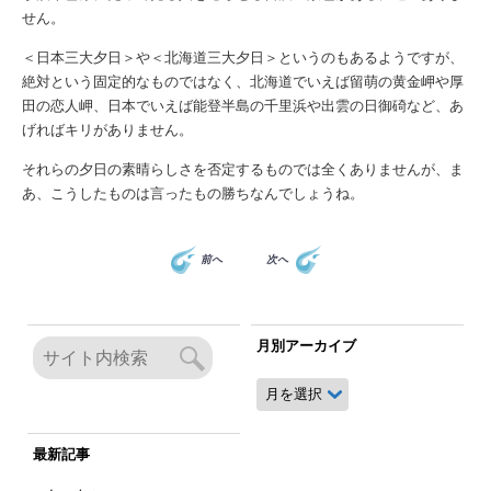
せん。
＜日本三大夕日＞や＜北海道三大夕日＞というのもあるようですが、
絶対という固定的なものではなく、北海道でいえば留萌の黄金岬や厚
田の恋人岬、日本でいえば能登半島の千里浜や出雲の日御碕など、あ
げればキリがありません。
それらの夕日の素晴らしさを否定するものでは全くありませんが、ま
あ、こうしたものは言ったもの勝ちなんでしょうね。
前へ
次へ
月別アーカイブ
月
別
ア
ー
最新記事
カ