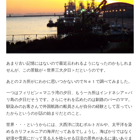
あまり古い記憶にはないので最近云われるようになったのかもしれま
せんが、この景観が＜世界三大夕日＞だというのです。
あとの２カ所がにわかに思いつかないのでＮｅｔで調べてみました。
一つはフィリピン＝マニラ湾の夕日、もう一カ所はインドネシア＝バ
リ島の夕日だそうです。さらにそれを広めたのは釧路のバーのママ。
馴染みのお客さんで外国航路の船員さんが自分の経験として言ってい
たからというのが話の始まりだとのこと。
世界・・・というからには、大西洋に沈むポルトガルや、太平洋を染
めるカリフォルニアの海岸だってあるでしょうし、海ばかりではなく
砂漠や雪原にだって見る人を唸らせる日没の景色があるに違いありま