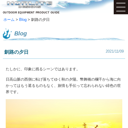
OUTDOOR EQUIPMENT PRODUCT GUIDE
ホーム
Blog
釧路の夕日
Blog
2021/11/09
釧路の夕日
たしかに、印象に残るシーンではあります。
日高山脈の西側に転げ落ちてゆく秋の夕陽。幣舞橋の欄干から海に向
かってはもう遮るものもなく、旅情も手伝って忘れられない緋色の世
界です。