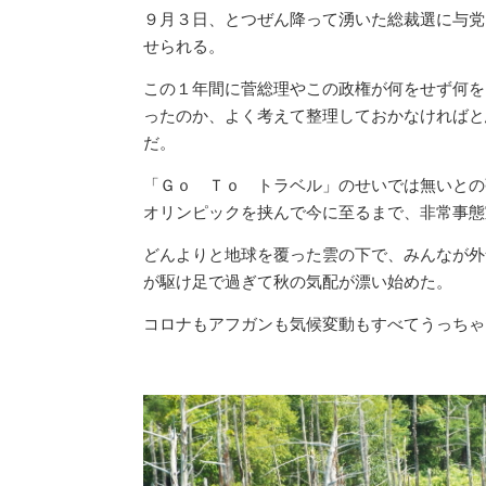
９月３日、とつぜん降って湧いた総裁選に与党
せられる。
この１年間に菅総理やこの政権が何をせず何を
ったのか、よく考えて整理しておかなければと
だ。
「Ｇｏ Ｔｏ トラベル」のせいでは無いとの
オリンピックを挟んで今に至るまで、非常事態
どんよりと地球を覆った雲の下で、みんなが外
が駆け足で過ぎて秋の気配が漂い始めた。
コロナもアフガンも気候変動もすべてうっちゃ