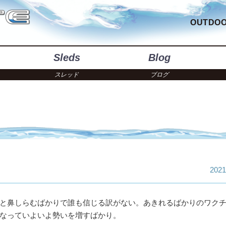
OUTDOO
Sleds
Blog
スレッド
ブログ
2021
と鼻しらむばかりで誰も信じる訳がない。あきれるばかりのワク
なっていよいよ勢いを増すばかり。