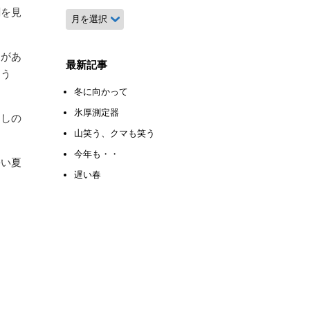
劇を見
月
別
ア
スがあ
ー
最新記事
そう
カ
イ
冬に向かって
ブ
氷厚測定器
押しの
山笑う、クマも笑う
今年も・・
暑い夏
遅い春