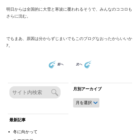
明日からは全国的に大雪と寒波に覆われるそうで、みんなのココロも
さらに沈む。
でもまあ、原因は分からずじまいでもこのブログなおったからいいか
ｱ。
前へ
次へ
月別アーカイブ
月
別
ア
ー
最新記事
カ
イ
冬に向かって
ブ