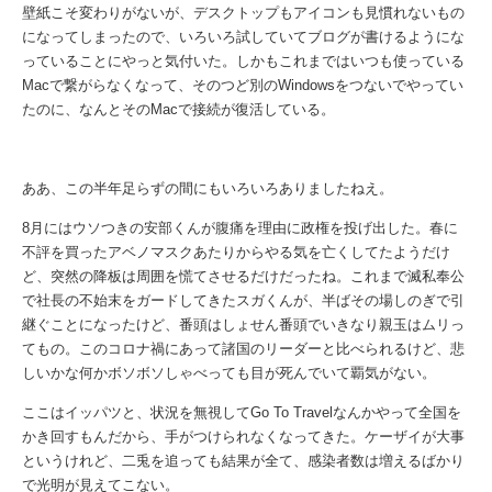
壁紙こそ変わりがないが、デスクトップもアイコンも見慣れないもの
になってしまったので、いろいろ試していてブログが書けるようにな
っていることにやっと気付いた。しかもこれまではいつも使っている
Macで繋がらなくなって、そのつど別のWindowsをつないでやってい
たのに、なんとそのMacで接続が復活している。
ああ、この半年足らずの間にもいろいろありましたねえ。
8月にはウソつきの安部くんが腹痛を理由に政権を投げ出した。春に
不評を買ったアベノマスクあたりからやる気を亡くしてたようだけ
ど、突然の降板は周囲を慌てさせるだけだったね。これまで滅私奉公
で社長の不始末をガードしてきたスガくんが、半ばその場しのぎで引
継ぐことになったけど、番頭はしょせん番頭でいきなり親玉はムリっ
てもの。このコロナ禍にあって諸国のリーダーと比べられるけど、悲
しいかな何かボソボソしゃべっても目が死んでいて覇気がない。
ここはイッパツと、状況を無視してGo To Travelなんかやって全国を
かき回すもんだから、手がつけられなくなってきた。ケーザイが大事
というけれど、二兎を追っても結果が全て、感染者数は増えるばかり
で光明が見えてこない。