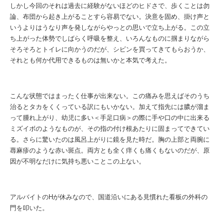
しかし今回のそれは過去に経験がないほどのヒドさで、歩くことは勿
論、布団から起き上がることすら容易でない。決意を固め、掛け声と
いうよりはうなり声を発しながらやっとの思いで立ち上がる。この立
ち上がった体勢でしばらく呼吸を整え、いろんなものに掴まりながら
そろそろとトイレに向かうのだが、シビンを買ってきてもらおうか、
それとも何か代用できるものは無いかと本気で考えた。
こんな状態ではまったく仕事が出来ない。この痛みを思えばそのうち
治るとタカをくくっている訳にもいかない。加えて指先には膿が溜ま
って腫れ上がり、幼児に多い＜手足口病＞の際に手や口の中に出来る
ミズイボのようなものが、その指の付け根あたりに固まってできてい
る。さらに驚いたのは風呂上がりに鏡を見た時だ。胸の上部と両腕に
蕁麻疹のような赤い斑点。両方とも全く痒くも痛くもないのだが、原
因が不明なだけに気持ち悪いことこの上ない。
アルバイトのHが休みなので、国道沿いにある見慣れた看板の外科の
門を叩いた。