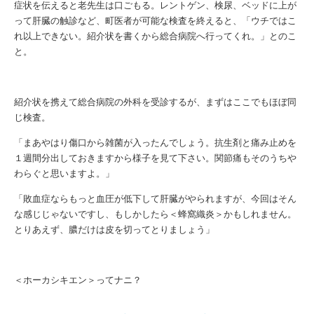
症状を伝えると老先生は口ごもる。レントゲン、検尿、ベッドに上が
って肝臓の触診など、町医者が可能な検査を終えると、「ウチではこ
れ以上できない。紹介状を書くから総合病院へ行ってくれ。」とのこ
と。
紹介状を携えて総合病院の外科を受診するが、まずはここでもほぼ同
じ検査。
「まあやはり傷口から雑菌が入ったんでしょう。抗生剤と痛み止めを
１週間分出しておきますから様子を見て下さい。関節痛もそのうちや
わらぐと思いますよ。」
「敗血症ならもっと血圧が低下して肝臓がやられますが、今回はそん
な感じじゃないですし、もしかしたら＜蜂窩織炎＞かもしれません。
とりあえず、膿だけは皮を切ってとりましょう」
＜ホーカシキエン＞ってナニ？