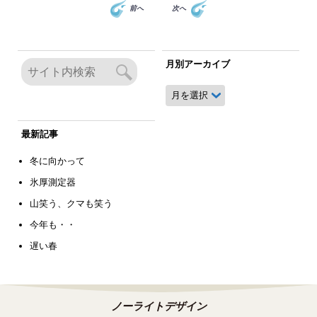
前へ
次へ
月別アーカイブ
月
別
ア
ー
最新記事
カ
イ
冬に向かって
ブ
氷厚測定器
山笑う、クマも笑う
今年も・・
遅い春
ノーライトデザイン