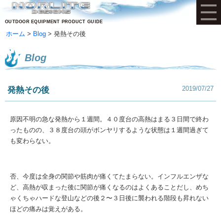
OUTDOOR EQUIPMENT PRODUCT GUIDE
ホーム
Blog
発熱その後
Blog
2019/07/27
発熱その後
原因不明の急な発熱から１週間。４０度台の高熱はまる３日間で終わ
ったものの、３８度台の頭がボンヤリするような状態は１週間過ぎて
も変わらない。
否、今度は全身の関節や筋肉が痛くてたまらない。インフルエンザな
ど、高熱が収まった後に関節が痛くなるのはよくあることだし、めち
ゃくちゃハードな登山などの後２〜３日後に襲われる階段も昇れない
ほどの痛みは覚えがある。