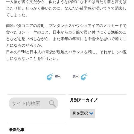
一人物が書く文だから、似たような内容になるのは当たり前と言えば
当たり前。せっかく書いたのに、なんだか徒労感が湧いてきて消去し
てしまった。
南米パタゴニアの港町、プンタレナスやウシュアイアのメルカードで
食べたセントーヤのこと、日本からカラ船で買い付けにくる漁船のこ
となどを想い出しながら、また来年の年末にも不愉快な思いで聴くこ
とになるのだろうか。
日本のYENと日本人の胃袋が現地のバランスを壊し、それがしっぺ返
しにならないことを祈りたい。
前へ
次へ
月別アーカイブ
月
別
ア
ー
最新記事