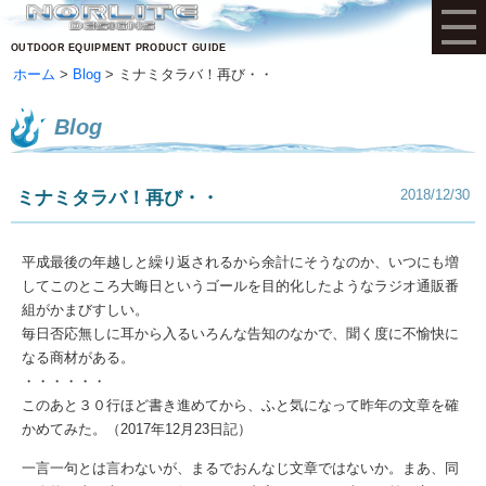
OUTDOOR EQUIPMENT PRODUCT GUIDE
ホーム
Blog
ミナミタラバ！再び・・
Blog
2018/12/30
ミナミタラバ！再び・・
平成最後の年越しと繰り返されるから余計にそうなのか、いつにも増
してこのところ大晦日というゴールを目的化したようなラジオ通販番
組がかまびすしい。
毎日否応無しに耳から入るいろんな告知のなかで、聞く度に不愉快に
なる商材がある。
・・・・・・
このあと３０行ほど書き進めてから、ふと気になって昨年の文章を確
かめてみた。（2017年12月23日記）
一言一句とは言わないが、まるでおんなじ文章ではないか。まあ、同