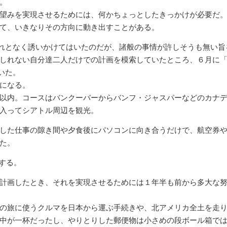
。
望みを実現させるためには、何かちょっとしたきっかけが必要だ
て、いきなりその方向に動き出すことがある。
れとなく誘いかけてはいたのだが、諸般の事情が許しそうも無い旨
しれない自分達二人だけでの計画を模索していたところ、６月に
いた。
になる。
以内。コースはバンクーバーからバンフ・ジャスパーなどのカナ
入ってシアトル周辺を観光。
した仕事の隙き間や夕食後にパソコンに向き合うだけで、航空券
た。
する。
計画したとき、それを実現させるためには１年半も前から多大な
の旅に使うクルマを日本から運ぶ手続きや、北アメリカ全土を走
中が一杯だったし、やりとりした郵便物は小さめの段ボール箱で