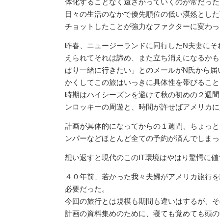
体化することなく遠ざかっていくのが常だった
日々の生活のなかで優先順位の低い漠然とした
チョットしたことが強力なファクターに変わっ
昨春、ニュージーランドに同行したN夫妻にそ
えられてそれは諦め、また立ち消えになるかも
ぱり一緒に行きたい」とのメールがN氏から届
かくしてこの旅はいっきに具体性を帯びること
時期はハイシーズンを避けて秋の初めの２週間
ンロッキーの周遊と、時間が許せばアメリカに
計画が具体的になってからの１週間、ちょっと
ンパーなどほとんど全ての予約が済んでしまっ
想い返すと現代のこのIT環境はやはり驚愕に値
４０年前、若かった我々夫婦がアメリカ旅行を
必要だった。
今回の旅行とは規模も期間も違いはするが、そ
計画の資料集めのために、寝ても覚めても頭の