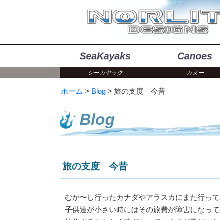
SeaKayaks
Canoes
シーカヤック
カヌー
ホーム
Blog
旅の支度 今昔
Blog
旅の支度 今昔
むか〜し行ったカナダやアラスカにまた行って
子供達が小さい時にはその旅費が障害になって