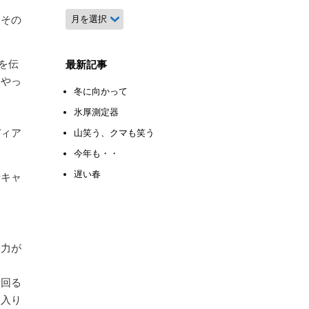
月
。その
別
ア
ー
を伝
最新記事
カ
「やっ
イ
冬に向かって
ブ
氷厚測定器
ディア
山笑う、クマも笑う
今年も・・
遅い春
やキャ
努力が
り回る
は入り