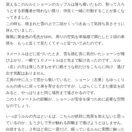
迎えるこのルルとショーンのカップルは落ち着いたもの。割って入ろ
うとする邪魔者が現れない限り、仲良く一緒に行動することが多くな
ってきました。
この時も、積まれた雪の上で二頭がくっつきあって気持ち良さそうに
休んでいました。
微風に黄金色の毛先がゆれ、周りの空気を幸福感で満たした２頭の表
情を、もっと近くで見たくてそっと近づいてみたのです。
３メートルほどに近づいたとき、雪を踏む音に気付いたショーンが飛
び上がり、一瞬で１０メートルほど先まで駈け去ったのです。ルル
（右）の方は身じろぎもせずに眠そうな顔だけをこちらに向け、逃げ
出す気配はありません。
工房の中に入って窓から覗いていると、ショーン（左奥）もゆっくり
ルルの傍らに戻って身を寄せるのですが、しばらくしてまた接近を試
みると、やっぱりまた同じ場所まで遠ざかるのです。
この１０メートルの距離が、ショーンが安全を保つために必要な空間
なのでしょう。
いっぽうルルの方はといえば、こちらが絶対に危害を加えないと思っ
ているのか、もう少しで手が触れる距離まで逃げようとはしません。
白状すると、２年ほど前に一度だけ、眠っているルルに実際に触った