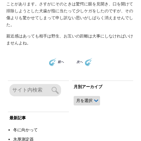
ことがあります。さすがにそのときは驚愕に眼を見開き、口を開けて
排除しようとした犬歯が指に当たって少しケガをしたのですが、その
傷よりも驚かせてしまって申し訳ない思いがしばらく消えませんでし
た。
親近感はあっても相手は野生、お互いの距離は大事にしなければいけ
ませんよね。
前へ
次へ
月別アーカイブ
月
別
ア
ー
最新記事
カ
イ
冬に向かって
ブ
氷厚測定器