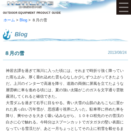
OUTDOOR EQUIPMENT PRODUCT GUIDE
ホーム
Blog
８月の雪
Blog
2013/08/24
８月の雪
神居古譚を過ぎて旭川に入った頃には、それまで時折り強く降ってい
た雨も止み、厚く垂れ込めた雲も心なしか少しずつ上がってきたよう
だ。上川のインターで高速を降り、道路の両側に屏風を立てたような
層雲峡に車を進める頃には、夏の強い太陽がこのガスを文字通り雲散
霧消してくれると確信できた。
大雪ダムを過ぎて右手に目をやる。青い大雪の山肌のあちこちに置か
れた真っ白い万年雪が、思惑通り視界に入った。駐車帯に停めた車を
降り、爽やかさを大きく吸い込みながら、１０キロ程先のその雪渓の
白さに心で触れる。今時分はスプーンカットでガタガタの堅い表面に
なっている雪渓だが、あと一月ちょっとしてその上に初雪を載せるま