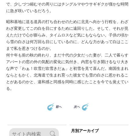
で、少しづつ縮むその周りにはチングルマやウサギギクが僅かな時間
に急ぎ咲いているだろう。
昭和基地に送る道具の打ち合わせのために北見へ向かう行程を、わざ
わざ変更してこの白を目にするために遠回りした。そして、それが見
えただけで心が膨らみ、タイムロスなど気にもならない。子供の頃か
ら雪の白さは何万回も目にしているのに、どんな力があって白はここ
まで私を惹きつけるのか。
何十年も前の秋の終わり、まだ十代の少女だった妻が、二人で暮らす
アパートの窓の外の気配の変化に気付き、内窓を引き開けるなり大き
な声で「わぁ！吹雪だ吹雪きだぁ」と初雪を見て喜んだ。南国生まれ
ならともかく、北海道で生まれ育った彼女でも雪の白さに惹かれるこ
とがあるのかと、違和感と同感を同時に感じたことを今でも覚えてい
る。
前へ
次へ
月別アーカイブ