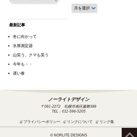
月
別
ア
ー
最新記事
カ
イ
冬に向かって
ブ
氷厚測定器
山笑う、クマも笑う
今年も・・
遅い春
ノーライトデザイン
〒061-2272 札幌市南区簾舞388
TEL：011-596-5205
プライバシーポリシー
リンクについて
リンク集
© NORLITE DESIGNS