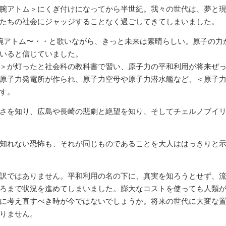
腕アトム＞にくぎ付けになってから半世紀。我々の世代は、夢と
たちの社会にジャッジすることなく過ごしてきてしまいました。
腕アトム〜・・と歌いながら、きっと未来は素晴らしい。原子の力
いると信じていました。
＞が灯ったと社会科の教科書で習い、原子力の平和利用が将来ぜ
原子力発電所が作られ、原子力空母や原子力潜水艦など、＜原子
す。
さを知り、広島や長崎の悲劇と絶望を知り、そしてチェルノブイ
知れない恐怖も、それが同じものであることを大人ははっきりと
訳ではありません。平和利用の名の下に、真実を知ろうとせず、
ろまで状況を進めてしまいました。膨大なコストを使っても人類
に考え直すべき時が今ではないでしょうか。将来の世代に大変な
りません。