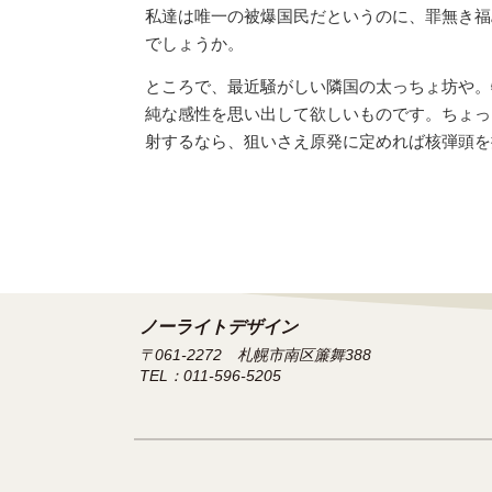
私達は唯一の被爆国民だというのに、罪無き福
でしょうか。
ところで、最近騒がしい隣国の太っちょ坊や。
純な感性を思い出して欲しいものです。ちょっ
射するなら、狙いさえ原発に定めれば核弾頭を
ノーライトデザイン
〒061-2272 札幌市南区簾舞388
TEL：011-596-5205