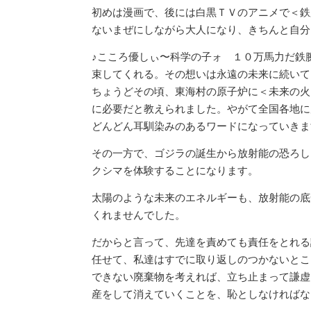
初めは漫画で、後には白黒ＴＶのアニメで＜鉄
ないまぜにしながら大人になり、きちんと自分
♪こころ優しぃ〜科学の子ォ １０万馬力だ鉄
束してくれる。その想いは永遠の未来に続いて
ちょうどその頃、東海村の原子炉に＜未来の火
に必要だと教えられました。やがて全国各地に
どんどん耳馴染みのあるワードになっていきま
その一方で、ゴジラの誕生から放射能の恐ろし
クシマを体験することになります。
太陽のような未来のエネルギーも、放射能の底
くれませんでした。
だからと言って、先達を責めても責任をとれる
任せて、私達はすでに取り返しのつかないとこ
できない廃棄物を考えれば、立ち止まって謙虚
産をして消えていくことを、恥としなければな