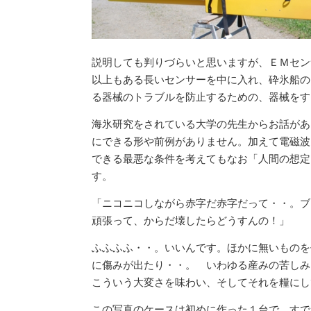
説明しても判りづらいと思いますが、ＥＭセン
以上もある長いセンサーを中に入れ、砕氷船の
る器械のトラブルを防止するための、器械をす
海氷研究をされている大学の先生からお話があ
にできる形や前例がありません。加えて電磁波
できる最悪な条件を考えてもなお「人間の想定
す。
「ニコニコしながら赤字だ赤字だって・・。ブ
頑張って、からだ壊したらどうすんの！」
ふふふふ・・。いいんです。ほかに無いものを
に傷みが出たり・・。 いわゆる産みの苦しみ
こういう大変さを味わい、そしてそれを糧にし
この写真のケースは初めに作った１台で、すで