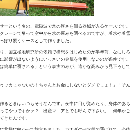
サーという名の、電磁波で氷の厚さを測る器械が入るケースです
クレーンで吊って空中から氷の厚みを調べるのですが、着氷や着
っぽり覆うケースとして作りました。
り、国立極地研究所の依頼で構想をはじめたのが半年前。なにし
に影響が出ないようにいっさいの金属を使用しないのが条件です
は簡単に覆される」という事実のみが、遙かな高みから見下ろし
ヮッカじゃないの！ちゃんとお金にしないとダメでしょ！」「そ
作るときはいつもそうなんです。夜中に目が覚めたり、身体のあ
ってやつですかァ？ 出産マニアとでも呼んで下さい。 何年か
てきたんです。
に北極に向かって旅立ちました。カナダの砕氷船で運ばれて、今