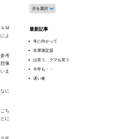
月
別
ア
ー
。４Ｍ
最新記事
カ
雪によ
イ
冬に向かって
ブ
氷厚測定器
ろ参考
山笑う、クマも笑う
。想像
今年も・・
ていま
遅い春
んなに
ちこち
ごとに
後５年