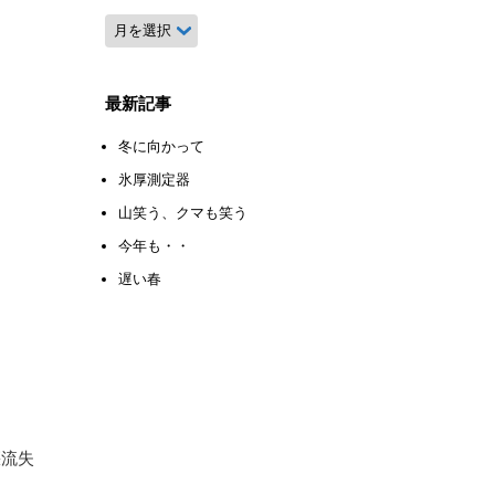
月
別
ア
ー
最新記事
カ
イ
冬に向かって
ブ
氷厚測定器
山笑う、クマも笑う
今年も・・
遅い春
壌流失