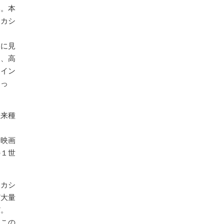
い。本
アカシ
うに見
し、高
なイン
まっ
在来種
や映画
の１世
アカシ
ど大量
だ。
をこの