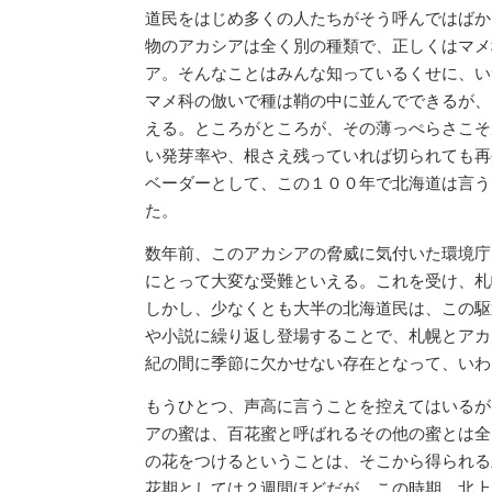
道民をはじめ多くの人たちがそう呼んではばか
物のアカシアは全く別の種類で、正しくはマメ
ア。そんなことはみんな知っているくせに、い
マメ科の倣いで種は鞘の中に並んでできるが、
える。ところがところが、その薄っぺらさこそ
い発芽率や、根さえ残っていれば切られても再
ベーダーとして、この１００年で北海道は言う
た。
数年前、このアカシアの脅威に気付いた環境庁
にとって大変な受難といえる。これを受け、札
しかし、少なくとも大半の北海道民は、この駆
や小説に繰り返し登場することで、札幌とアカ
紀の間に季節に欠かせない存在となって、いわ
もうひとつ、声高に言うことを控えてはいるが
アの蜜は、百花蜜と呼ばれるその他の蜜とは全
の花をつけるということは、そこから得られる
花期としては２週間ほどだが、この時期、北上