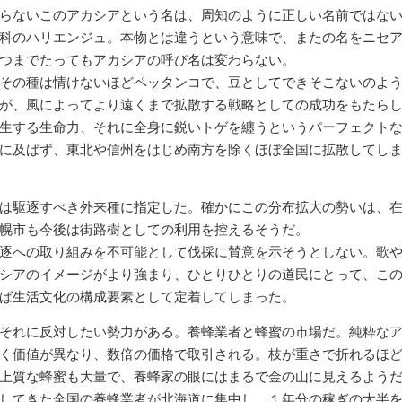
らないこのアカシアという名は、周知のように正しい名前ではな
科のハリエンジュ。本物とは違うという意味で、またの名をニセ
つまでたってもアカシアの呼び名は変わらない。
その種は情けないほどペッタンコで、豆としてできそこないのよ
が、風によってより遠くまで拡散する戦略としての成功をもたら
生する生命力、それに全身に鋭いトゲを纏うというパーフェクト
に及ばず、東北や信州をはじめ南方を除くほぼ全国に拡散してし
は駆逐すべき外来種に指定した。確かにこの分布拡大の勢いは、
幌市も今後は街路樹としての利用を控えるそうだ。
逐への取り組みを不可能として伐採に賛意を示そうとしない。歌
シアのイメージがより強まり、ひとりひとりの道民にとって、こ
ば生活文化の構成要素として定着してしまった。
それに反対したい勢力がある。養蜂業者と蜂蜜の市場だ。純粋な
く価値が異なり、数倍の価格で取引される。枝が重さで折れるほ
上質な蜂蜜も大量で、養蜂家の眼にはまるで金の山に見えるよう
してきた全国の養蜂業者が北海道に集中し、１年分の稼ぎの大半