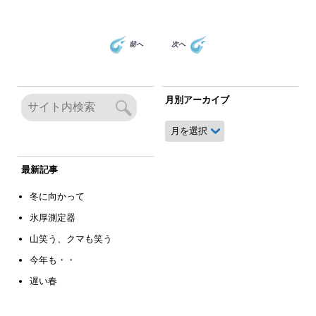
前へ
次へ
月別アーカイブ
月
別
ア
ー
最新記事
カ
イ
冬に向かって
ブ
氷厚測定器
山笑う、クマも笑う
今年も・・
遅い春