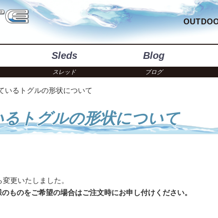
OUTDOO
Sleds
Blog
スレッド
ブログ
ているトグルの形状について
いるトグルの形状について
ら変更いたしました。
様のものをご希望の場合はご注文時にお申し付けください。