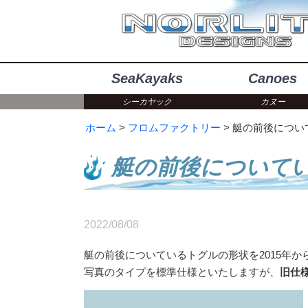
SeaKayaks
Canoes
シーカヤック
カヌー
ホーム
フロムファクトリー
艇の前後につい
艇の前後について
2022/08/08
艇の前後についているトグルの形状を2015年か
写真のタイプを標準仕様といたしますが、
旧仕